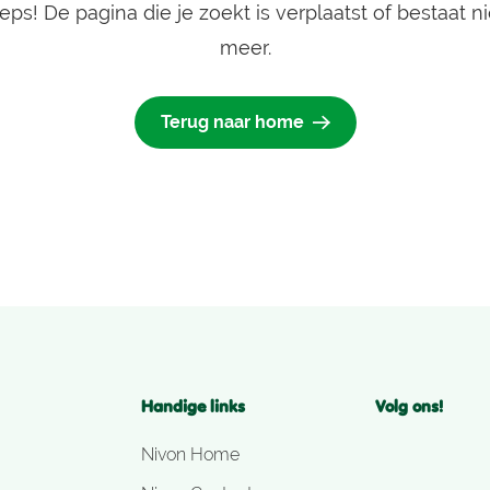
eps! De pagina die je zoekt is verplaatst of bestaat ni
Natuurvriendenhuis
Kampeerterrein
meer.
Aan de rand van het dorp en de
Een klein charmant
duinen, een ideale plek voor
kampeerterrein met
Terug naar home
individuen en groepen
verschillende veldjes
Bekijken
Bekijken
Handige links
Volg ons!
Nivon Home