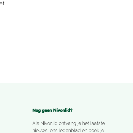
et
EXTRA
Banjaert heeft behalve twee
hutten voor trekkers ook een
appartement
Bekijken
Nog geen Nivonlid?
Als Nivonlid ontvang je het laatste
nieuws, ons ledenblad en boek je