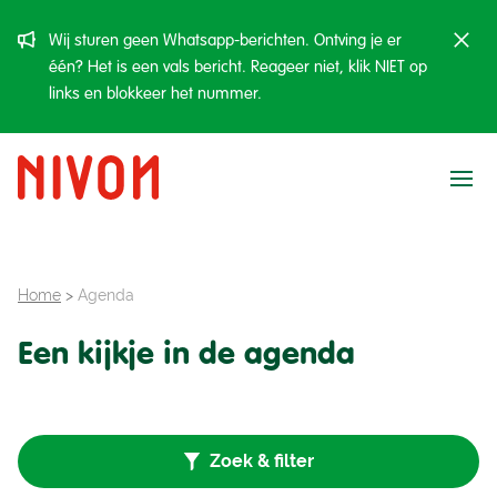
Resultaten filteren
Wij sturen geen Whatsapp-berichten. Ontving je er
één? Het is een vals bericht. Reageer niet, klik NIET op
links en blokkeer het nummer.
Soort activiteit
Ope
Actief
Creatief
Home
>
Agenda
Kinderen
Een kijkje in de agenda
Muziek
Verzorgd
Zoek & filter