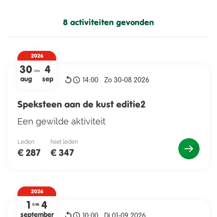
Resultaten vernieuwen
8 activiteiten gevonden
Nivonlid?
2026
30
4
Kinderen jonger dan 16 jaar
t/m
aug
sep
14:00
Zo 30-08 2026
mogen gratis mee!
Speksteen aan de kust editie2
Een gewilde aktiviteit
Leden
Niet leden
€ 287
€ 347
2026
1
4
t/m
september
10:00
Di 01-09 2026